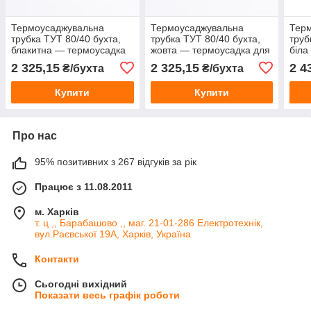
Термоусаджувальна
Термоусаджувальна
Тер
трубка ТУТ 80/40 бухта,
трубка ТУТ 80/40 бухта,
труб
блакитна — термоусадка
жовта — термоусадка для
біла
для кабелю
кабелю
каб
2 325,15
2 325,15
2 4
₴/бухта
₴/бухта
Купити
Купити
Про нас
95% позитивних з 267 відгуків за рік
Працює з 11.08.2011
м. Харків
т. ц ,, Барабашово ,, маг. 21-01-286 Електротехнік,
вул.Раєвської 19А, Харків, Україна
Контакти
Сьогодні вихідний
Показати весь графік роботи