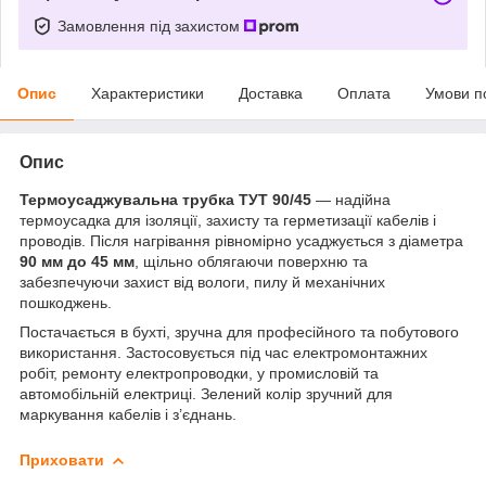
Замовлення під захистом
Опис
Характеристики
Доставка
Оплата
Умови п
Опис
Термоусаджувальна трубка ТУТ 90/45
— надійна
термоусадка для ізоляції, захисту та герметизації кабелів і
проводів. Після нагрівання рівномірно усаджується з діаметра
90 мм до 45 мм
, щільно облягаючи поверхню та
забезпечуючи захист від вологи, пилу й механічних
пошкоджень.
Постачається в бухті, зручна для професійного та побутового
використання. Застосовується під час електромонтажних
робіт, ремонту електропроводки, у промисловій та
автомобільній електриці. Зелений колір зручний для
маркування кабелів і з’єднань.
Приховати