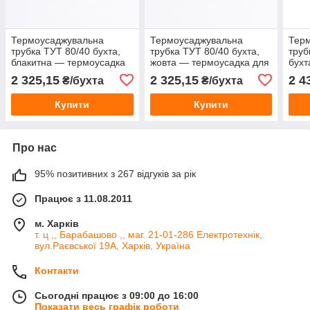
Термоусаджувальна
Термоусаджувальна
Тер
трубка ТУТ 80/40 бухта,
трубка ТУТ 80/40 бухта,
труб
блакитна — термоусадка
жовта — термоусадка для
бухт
для кабелю
кабелю
терм
2 325,15
2 325,15
2 4
₴/бухта
₴/бухта
Купити
Купити
Про нас
95% позитивних з 267 відгуків за рік
Працює з 11.08.2011
м. Харків
т. ц ,, Барабашово ,, маг. 21-01-286 Електротехнік,
вул.Раєвської 19А, Харків, Україна
Контакти
Сьогодні працює з 09:00 до 16:00
Показати весь графік роботи