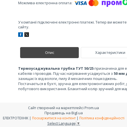
У компанії підключені електронні платежі. Тепер ви может
сайту.
Опис
Характеристики
Термоусаджувальна трубка ТУТ 50/25
призначена для ел
кабелів і проводів. Під час нагрівання усаджується з
50 мм 
захищає їх від вологи, пилу й механічних пошкоджень.
Постачається в бухті, зручна для електромонтажних робіт
побутового використання. Блакитний колір зручний для ма
Prom.ua
Сайт створений на маркетплейсі
Продавець на Bigl.ua
ЕЛЕКТРОТЕХНІК |
Поскаржитися на контент
|
Політика конфіденційності
Select Language
▼