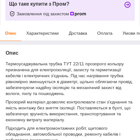
Що таке купити з Пром?
Замовлення під захистом
Опис
Характеристики
Доставка
Оплата
Умови п
Опис
Термоусаджувальна трубка ТУТ 22/11 прозорого кольору
призначена для електроізоляції, захисту та герметизації
кабелів і електричних з'єднань. Під час нагрівання трубка
рівномірно зменшується в діаметрі, щільно облягаючи провід,
забезпечуючи надійну ізоляцію та механічний захист від
вологи, пилу та пошкоджень.
Прозорий матеріал дозволяє контролювати стан з'єднання та
якість монтажу без зняття ізоляції. Поставляється в бухті, що
забезпечує зручність використання, транспортування та
економну витрату матеріалу.
Підходить для електромонтажних робіт, щитового
обладнання, автомобільної проводки, ремонту кабелів і
побутового використання.