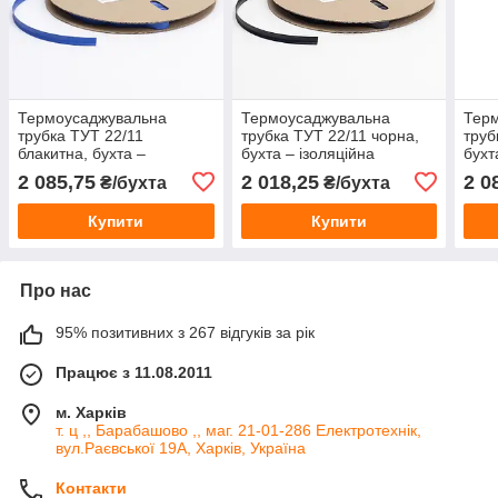
Термоусаджувальна
Термоусаджувальна
Тер
трубка ТУТ 22/11
трубка ТУТ 22/11 чорна,
труб
блакитна, бухта –
бухта – ізоляційна
бухт
ізоляційна термоусадка
термоусадка для кабелю
терм
2 085,75
2 018,25
2 0
₴/бухта
₴/бухта
для кабелю та проводів
та проводів
та п
Купити
Купити
Про нас
95% позитивних з 267 відгуків за рік
Працює з 11.08.2011
м. Харків
т. ц ,, Барабашово ,, маг. 21-01-286 Електротехнік,
вул.Раєвської 19А, Харків, Україна
Контакти