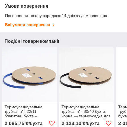
Умови повернення
Повернення товару впродовж 14 днів за домовленістю
Всі умови повернення
Подібні товари компанії
Термоусаджувальна
Термоусаджувальна
Тер
трубка ТУТ 22/11
трубка ТУТ 80/40 бухта,
труб
блакитна, бухта –
чорна — термоусадка для
бухт
ізоляційна термоусадка
кабелю
терм
2 085,75
2 123,10
2 0
₴/бухта
₴/бухта
для кабелю та проводів
та п