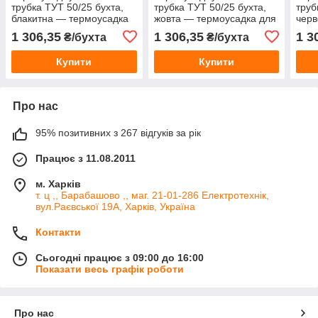
трубка ТУТ 50/25 бухта,
трубка ТУТ 50/25 бухта,
труб
блакитна — термоусадка
жовта — термоусадка для
черв
для кабелю
кабелю
для
1 306,35
1 306,35
1 3
₴/бухта
₴/бухта
Купити
Купити
Про нас
95% позитивних з 267 відгуків за рік
Працює з 11.08.2011
м. Харків
т. ц ,, Барабашово ,, маг. 21-01-286 Електротехнік,
вул.Раєвської 19А, Харків, Україна
Контакти
Сьогодні працює з 09:00 до 16:00
Показати весь графік роботи
Про нас