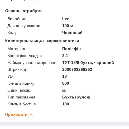
Основні атрибути
Виробник
Lee
Длина в упаковке
100 м
Колір
Червоний
Користувальницькі характеристики
Матеріал
Поліефін
Коефіцієнт усадки
2:1
Найменування скорочене
ТУТ 18/9 бухта, червоний
Штрихкод
2000703268262
?D:
18
Кіл-ть в ящику
800
Один. вимір.
м.
Тип паковання
Бухта (рулон)
Кіл-ть в бухті, м
100
Приховати