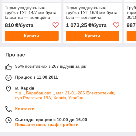
Термоусаджувальна
Термоусаджувальна
Труб
трубка ТУТ 14/7 мм бухта
трубка ТУТ 16/8 мм бухта
тер
блакитна — ізоляційна
біла — ізоляційна
30/1
термоусадка для проводів
термоусадка для проводів
ізол
810
1 073,25
987
₴/бухта
₴/бухта
та кабелю
та кабелю
для 
Купити
Купити
Про нас
95% позитивних з 267 відгуків за рік
Працює з 11.08.2011
м. Харків
т. ц ,, Барабашово ,, маг. 21-01-286 Електротехнік,
вул.Раєвської 19А, Харків, Україна
Контакти
Сьогодні працює з 10:00 до 16:00
Показати весь графік роботи