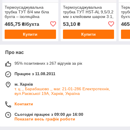
Термоусаджувальна
Термоусаджувальна
Тер
трубка ТУТ 8/4 мм біла
трубка ТУТ HST-AL 9,5/3,2
труб
бухта – ізоляційна
мм з клейовим шаром 3:1,
бухт
термоусадка для проводів
герметична термоусадка
терм
465,75
53,10
465
₴/бухта
₴
та кабелю
для кабелю та проводів
та к
Купити
Купити
Про нас
95% позитивних з 267 відгуків за рік
Працює з 11.08.2011
м. Харків
т. ц ,, Барабашово ,, маг. 21-01-286 Електротехнік,
вул.Раєвської 19А, Харків, Україна
Контакти
Сьогодні працює з 09:00 до 16:00
Показати весь графік роботи