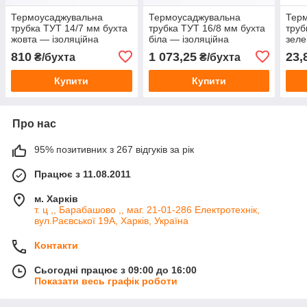
Термоусаджувальна
Термоусаджувальна
Тер
трубка ТУТ 14/7 мм бухта
трубка ТУТ 16/8 мм бухта
труб
жовта — ізоляційна
біла — ізоляційна
зеле
термоусадка для проводів
термоусадка для проводів
терм
810
1 073,25
23,
₴/бухта
₴/бухта
та кабелю
та кабелю
та к
Купити
Купити
Про нас
95% позитивних з 267 відгуків за рік
Працює з 11.08.2011
м. Харків
т. ц ,, Барабашово ,, маг. 21-01-286 Електротехнік,
вул.Раєвської 19А, Харків, Україна
Контакти
Сьогодні працює з 09:00 до 16:00
Показати весь графік роботи