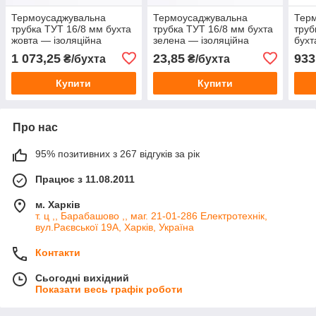
Термоусаджувальна
Термоусаджувальна
Тер
трубка ТУТ 16/8 мм бухта
трубка ТУТ 16/8 мм бухта
труб
жовта — ізоляційна
зелена — ізоляційна
бухт
термоусадка для проводів
термоусадка для проводів
терм
1 073,25
23,85
933
₴/бухта
₴/бухта
та кабелю
та кабелю
та п
Купити
Купити
Про нас
95% позитивних з 267 відгуків за рік
Працює з 11.08.2011
м. Харків
т. ц ,, Барабашово ,, маг. 21-01-286 Електротехнік,
вул.Раєвської 19А, Харків, Україна
Контакти
Сьогодні вихідний
Показати весь графік роботи