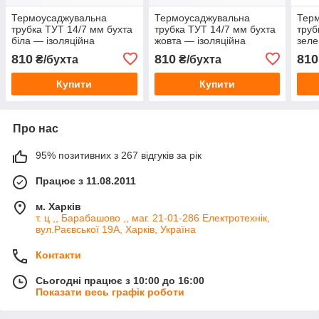
Термоусаджувальна
Термоусаджувальна
Тер
трубка ТУТ 14/7 мм бухта
трубка ТУТ 14/7 мм бухта
труб
біла — ізоляційна
жовта — ізоляційна
зеле
термоусадка для проводів
термоусадка для проводів
терм
810
810
810
₴/бухта
₴/бухта
та кабелю
та кабелю
та к
Купити
Купити
Про нас
95% позитивних з 267 відгуків за рік
Працює з 11.08.2011
м. Харків
т. ц ,, Барабашово ,, маг. 21-01-286 Електротехнік,
вул.Раєвської 19А, Харків, Україна
Контакти
Сьогодні працює з 10:00 до 16:00
Показати весь графік роботи