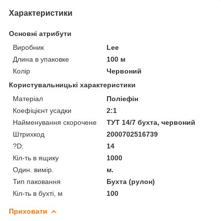
Характеристики
Основні атрибути
Виробник
Lee
Длина в упаковке
100 м
Колір
Червоний
Користувальницькі характеристики
Матеріал
Поліефін
Коефіцієнт усадки
2:1
Найменування скорочене
ТУТ 14/7 бухта, червоний
Штрихкод
2000702516739
?D:
14
Кіл-ть в ящику
1000
Один. вимір.
м.
Тип паковання
Бухта (рулон)
Кіл-ть в бухті, м
100
Приховати