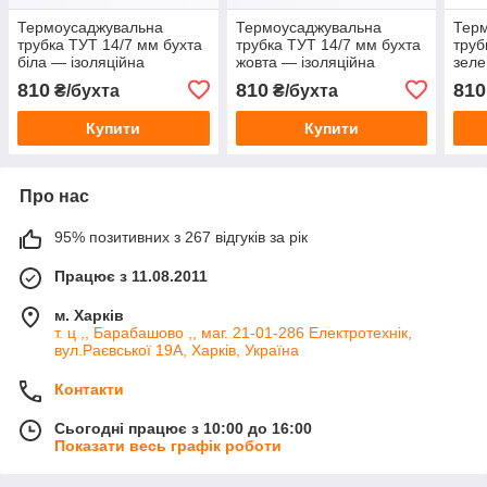
Термоусаджувальна
Термоусаджувальна
Тер
трубка ТУТ 14/7 мм бухта
трубка ТУТ 14/7 мм бухта
труб
біла — ізоляційна
жовта — ізоляційна
зеле
термоусадка для проводів
термоусадка для проводів
терм
810
810
810
₴/бухта
₴/бухта
та кабелю
та кабелю
та к
Купити
Купити
Про нас
95% позитивних з 267 відгуків за рік
Працює з 11.08.2011
м. Харків
т. ц ,, Барабашово ,, маг. 21-01-286 Електротехнік,
вул.Раєвської 19А, Харків, Україна
Контакти
Сьогодні працює з 10:00 до 16:00
Показати весь графік роботи