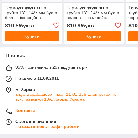
Термоусаджувальна
Термоусаджувальна
Тер
трубка ТУТ 14/7 мм бухта
трубка ТУТ 14/7 мм бухта
труб
біла — ізоляційна
зелена — ізоляційна
черв
термоусадка для проводів
термоусадка для проводів
терм
810
810
810
₴/бухта
₴/бухта
та кабелю
та кабелю
та к
Купити
Купити
Про нас
95% позитивних з 267 відгуків за рік
Працює з 11.08.2011
м. Харків
т. ц ,, Барабашово ,, маг. 21-01-286 Електротехнік,
вул.Раєвської 19А, Харків, Україна
Контакти
Сьогодні вихідний
Показати весь графік роботи