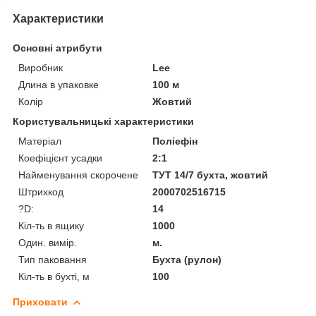
Характеристики
Основні атрибути
Виробник
Lee
Длина в упаковке
100 м
Колір
Жовтий
Користувальницькі характеристики
Матеріал
Поліефін
Коефіцієнт усадки
2:1
Найменування скорочене
ТУТ 14/7 бухта, жовтий
Штрихкод
2000702516715
?D:
14
Кіл-ть в ящику
1000
Один. вимір.
м.
Тип паковання
Бухта (рулон)
Кіл-ть в бухті, м
100
Приховати