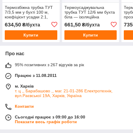
Термозбіжна трубка ТУТ
Термоусаджувальна
Тер
7/3,5 мм у бухті 100 м,
трубка ТУТ 12/6 мм бухта
труб
коефіцієнт усадки 2:1,
біла — ізоляційна
проз
ізоляційна термоусадка
термоусадка для проводів
ізол
634,50
661,50
735
₴/бухта
₴/бухта
для проводів та кабелів
та кабелю
для 
Купити
Купити
Про нас
95% позитивних з 267 відгуків за рік
Працює з 11.08.2011
м. Харків
т. ц ,, Барабашово ,, маг. 21-01-286 Електротехнік,
вул.Раєвської 19А, Харків, Україна
Контакти
Сьогодні працює з 09:00 до 16:00
Показати весь графік роботи