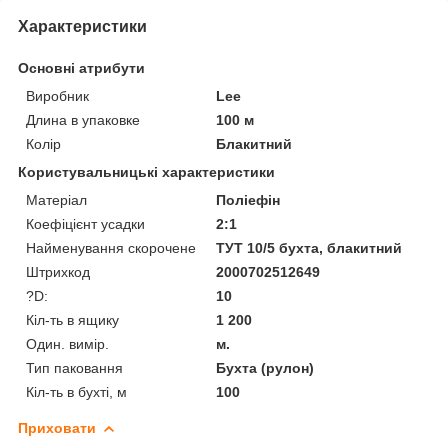
Характеристики
Основні атрибути
Виробник
Lee
Длина в упаковке
100 м
Колір
Блакитний
Користувальницькі характеристики
Матеріал
Поліефін
Коефіцієнт усадки
2:1
Найменування скорочене
ТУТ 10/5 бухта, блакитний
Штрихкод
2000702512649
?D:
10
Кіл-ть в ящику
1 200
Один. вимір.
м.
Тип паковання
Бухта (рулон)
Кіл-ть в бухті, м
100
Приховати