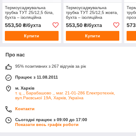
Термоусаджувальна
Термоусаджувальна
Тер
трубка ТУТ 25/12,5 біла,
трубка ТУТ 25/12,5 жовта,
труб
бухта – ізоляційна
бухта – ізоляційна
проз
термоусадка для кабелю
термоусадка для кабелю
терм
553,50
553,50
573
₴/бухта
₴/бухта
та проводів
та проводів
пров
Купити
Купити
Про нас
95% позитивних з 267 відгуків за рік
Працює з 11.08.2011
м. Харків
т. ц ,, Барабашово ,, маг. 21-01-286 Електротехнік,
вул.Раєвської 19А, Харків, Україна
Контакти
Сьогодні працює з 09:00 до 17:00
Показати весь графік роботи