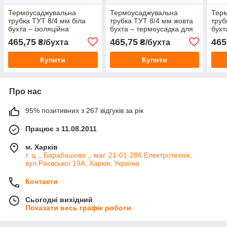
Термоусаджувальна
Термоусаджувальна
Тер
трубка ТУТ 8/4 мм біла
трубка ТУТ 8/4 мм жовта
труб
бухта – ізоляційна
бухта – термоусадка для
бухт
термоусадка для проводів
ізоляції проводів та
терм
465,75
465,75
465
₴/бухта
₴/бухта
та кабелю
кабелю
та к
Купити
Купити
Про нас
95% позитивних з 267 відгуків за рік
Працює з 11.08.2011
м. Харків
т. ц ,, Барабашово ,, маг. 21-01-286 Електротехнік,
вул.Раєвської 19А, Харків, Україна
Контакти
Сьогодні вихідний
Показати весь графік роботи