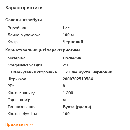
Характеристики
Основні атрибути
Виробник
Lee
Длина в упаковке
100 м
Колір
Червоний
Користувальницькі характеристики
Матеріал
Поліефін
Коефіцієнт усадки
2:1
Найменування скорочене
ТУТ 8/4 бухта, червоний
Штрихкод
2000702510584
?D:
8
Кіл-ть в ящику
1 200
Один. вимір.
м.
Тип паковання
Бухта (рулон)
Кіл-ть в бухті, м
100
Приховати