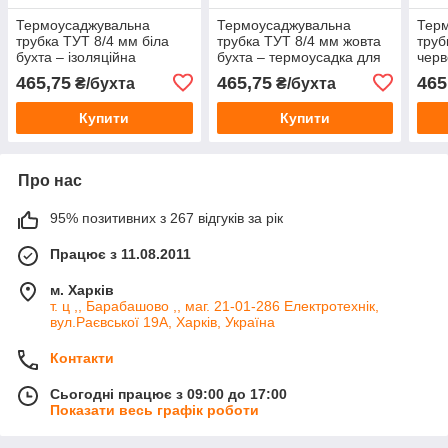
Термоусаджувальна
Термоусаджувальна
Тер
трубка ТУТ 8/4 мм біла
трубка ТУТ 8/4 мм жовта
труб
бухта – ізоляційна
бухта – термоусадка для
черв
термоусадка для проводів
ізоляції проводів та
терм
465,75
465,75
465
₴/бухта
₴/бухта
та кабелю
кабелю
пров
Купити
Купити
Про нас
95% позитивних з 267 відгуків за рік
Працює з 11.08.2011
м. Харків
т. ц ,, Барабашово ,, маг. 21-01-286 Електротехнік,
вул.Раєвської 19А, Харків, Україна
Контакти
Сьогодні працює з 09:00 до 17:00
Показати весь графік роботи