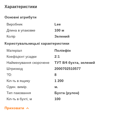
Характеристики
Основні атрибути
Виробник
Lee
Длина в упаковке
100 м
Колір
Зелений
Користувальницькі характеристики
Матеріал
Поліефін
Коефіцієнт усадки
2:1
Найменування скорочене
ТУТ 8/4 бухта, зелений
Штрихкод
2000702510577
?D:
8
Кіл-ть в ящику
1 200
Один. вимір.
м.
Тип паковання
Бухта (рулон)
Кіл-ть в бухті, м
100
Приховати