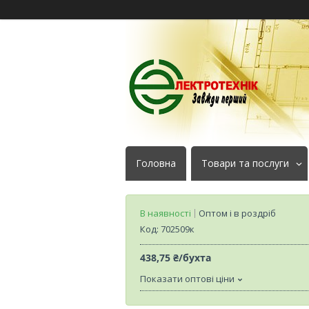
Головна
Товари та послуги
В наявності
Оптом і в роздріб
Код:
702509к
438,75 ₴/бухта
Показати оптові ціни