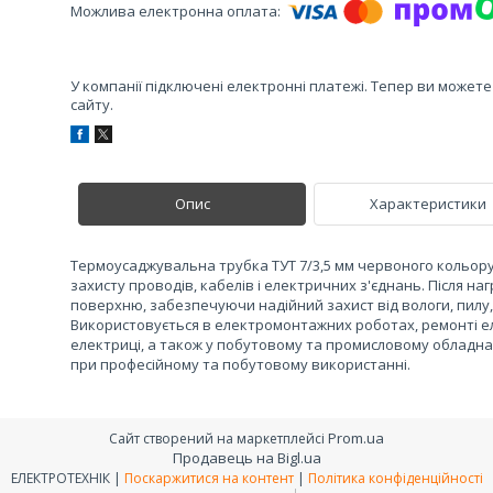
У компанії підключені електронні платежі. Тепер ви может
сайту.
Опис
Характеристики
Термоусаджувальна трубка ТУТ 7/3,5 мм червоного кольору 
захисту проводів, кабелів і електричних з'єднань. Після на
поверхню, забезпечуючи надійний захист від вологи, пилу,
Використовується в електромонтажних роботах, ремонті е
електриці, а також у побутовому та промисловому обладна
при професійному та побутовому використанні.
Prom.ua
Сайт створений на маркетплейсі
Продавець на Bigl.ua
ЕЛЕКТРОТЕХНІК |
Поскаржитися на контент
|
Політика конфіденційності