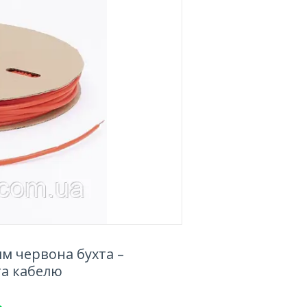
м червона бухта –
та кабелю