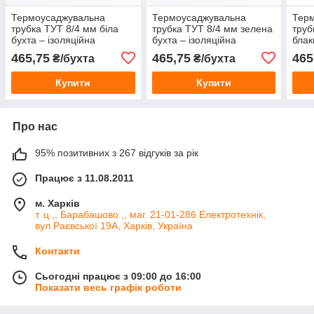
Термоусаджувальна
Термоусаджувальна
Тер
трубка ТУТ 8/4 мм біла
трубка ТУТ 8/4 мм зелена
труб
бухта – ізоляційна
бухта – ізоляційна
блак
термоусадка для проводів
термоусадка для проводів
ізол
465,75
465,75
465
₴/бухта
₴/бухта
та кабелю
та кабелю
для 
Купити
Купити
Про нас
95% позитивних з 267 відгуків за рік
Працює з 11.08.2011
м. Харків
т. ц ,, Барабашово ,, маг. 21-01-286 Електротехнік,
вул.Раєвської 19А, Харків, Україна
Контакти
Сьогодні працює з 09:00 до 16:00
Показати весь графік роботи