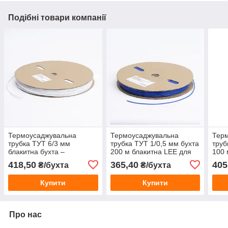
Подібні товари компанії
Термоусаджувальна
Термоусаджувальна
Тер
трубка ТУТ 6/3 мм
трубка ТУТ 1/0,5 мм бухта
труб
блакитна бухта –
200 м блакитна LEE для
100 
термоусадка для ізоляції
ізоляції проводів
пров
418,50
365,40
405
₴/бухта
₴/бухта
проводів та кабелю
Купити
Купити
Про нас