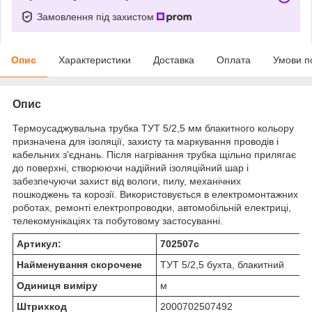
Замовлення під захистом
Опис
Характеристики
Доставка
Оплата
Умови п
Опис
Термоусаджувальна трубка ТУТ 5/2,5 мм блакитного кольору
призначена для ізоляції, захисту та маркування проводів і
кабельних з'єднань. Після нагрівання трубка щільно прилягає
до поверхні, створюючи надійний ізоляційний шар і
забезпечуючи захист від вологи, пилу, механічних
пошкоджень та корозії. Використовується в електромонтажних
роботах, ремонті електропроводки, автомобільній електриці,
телекомунікаціях та побутовому застосуванні.
Артикул:
702507с
Найменування скорочене
ТУТ 5/2,5 бухта, блакитний
Одиниця виміру
м
Штрихкод
2000702507492