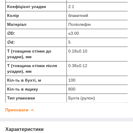
Коефіцієнт усадки
2:1
Колір
блакитний
Матеріал
Поліолефін
∅D:
≤3.00
∅d:
5
T (товщина стінки до
0.18±0.10
усадки), мм
T (товщина стінки після
0.38±0.12
усадки), мм
Кіл-ть в бухті, м
100
Кіл-ть в ящику
800
Тип упаковки
Бухта (рулон)
Приховати
Характеристики