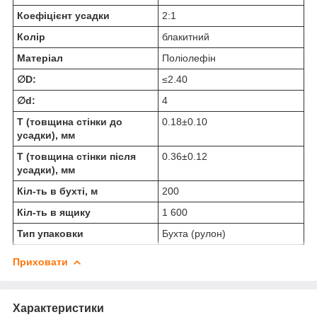
Коефіцієнт усадки
2:1
Колір
блакитний
Матеріал
Поліолефін
∅D:
≤2.40
∅d:
4
T (товщина стінки до
0.18±0.10
усадки), мм
T (товщина стінки після
0.36±0.12
усадки), мм
Кіл-ть в бухті, м
200
Кіл-ть в ящику
1 600
Тип упаковки
Бухта (рулон)
Приховати
Характеристики