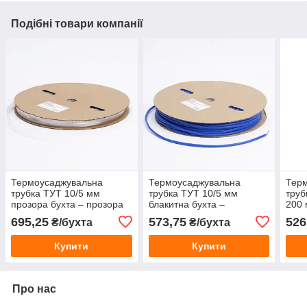
Подібні товари компанії
Термоусаджувальна
Термоусаджувальна
Тер
трубка ТУТ 10/5 мм
трубка ТУТ 10/5 мм
труб
прозора бухта – прозора
блакитна бухта –
200 
термоусадка для ізоляції
термоусадка для ізоляції
ізол
695,25
573,75
526
₴/бухта
₴/бухта
проводів та кабелю
проводів та кабелю
Купити
Купити
Про нас