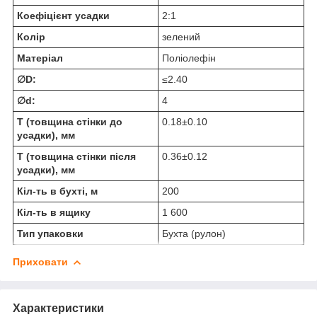
Коефіцієнт усадки
2:1
Колір
зелений
Матеріал
Поліолефін
∅D:
≤2.40
∅d:
4
T (товщина стінки до
0.18±0.10
усадки), мм
T (товщина стінки після
0.36±0.12
усадки), мм
Кіл-ть в бухті, м
200
Кіл-ть в ящику
1 600
Тип упаковки
Бухта (рулон)
Приховати
Характеристики