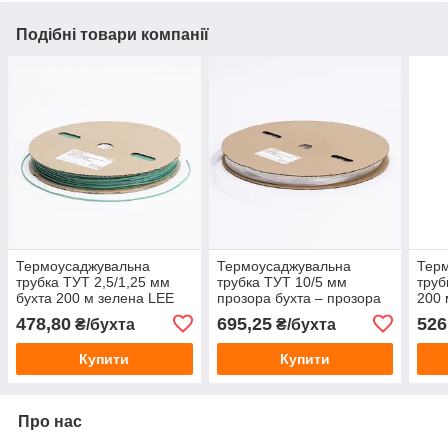
Подібні товари компанії
Термоусаджувальна
Термоусаджувальна
Тер
трубка ТУТ 2,5/1,25 мм
трубка ТУТ 10/5 мм
труб
бухта 200 м зелена LEE
прозора бухта – прозора
200 
для ізоляції проводів
термоусадка для ізоляції
пров
478,80
695,25
526
₴/бухта
₴/бухта
проводів та кабелю
Купити
Купити
Про нас