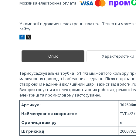
У компанії підключені електронні платежі. Тепер ви может
сайту.
Опис
Характеристики
Термоусаджувальна трубка ТУТ 4/2 мм жовтого кольору приз
маркування проводів і кабельних з'єднань. Після нагріванн
створюючи надійний ізоляційний шар і захист від вологи, п
Використовується в електромонтажних роботах, ремонті е
електриці та промисловому застосуванні.
Артикул:
702506
Найменування скорочене
ТУТ 4/2 
Одиниця виміру
м
Штрихкод
2000702