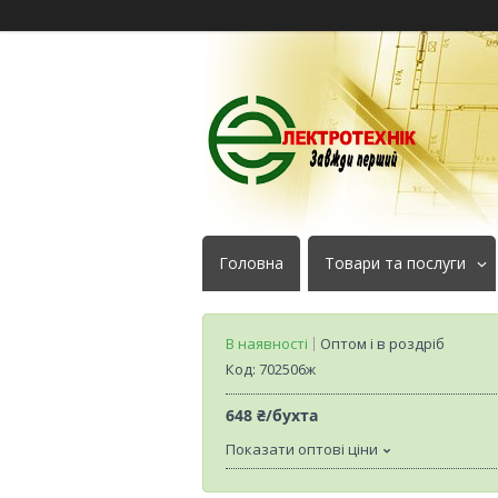
Головна
Товари та послуги
В наявності
Оптом і в роздріб
Код:
702506ж
648 ₴/бухта
Показати оптові ціни