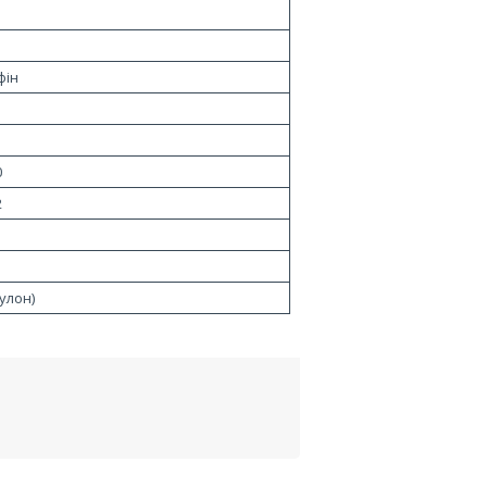
фін
0
2
улон)