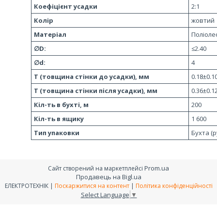
Коефіцієнт усадки
2:1
Колір
жовтий
Матеріал
Поліоле
∅D:
≤2.40
∅d:
4
T (товщина стінки до усадки), мм
0.18±0.1
T (товщина стінки після усадки), мм
0.36±0.1
Кіл-ть в бухті, м
200
Кіл-ть в ящику
1 600
Тип упаковки
Бухта (р
Prom.ua
Сайт створений на маркетплейсі
Продавець на Bigl.ua
ЕЛЕКТРОТЕХНІК |
Поскаржитися на контент
|
Політика конфіденційності
Select Language
▼