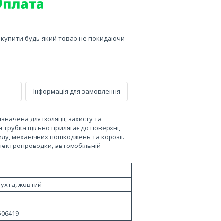
е купити будь-який товар не покидаючи
Інформація для замовлення
начена для ізоляції, захисту та
я трубка щільно прилягає до поверхні,
илу, механічних пошкоджень та корозії.
лектропроводки, автомобільній
ж
бухта, жовтий
506419