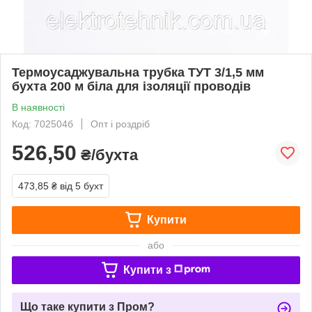
Термоусаджувальна трубка ТУТ 3/1,5 мм
бухта 200 м біла для ізоляції проводів
В наявності
Код: 702504б
Опт і роздріб
526,50
₴/бухта
473,85 ₴
від 5 бухт
Купити
або
Купити з
Що таке купити з Пром?