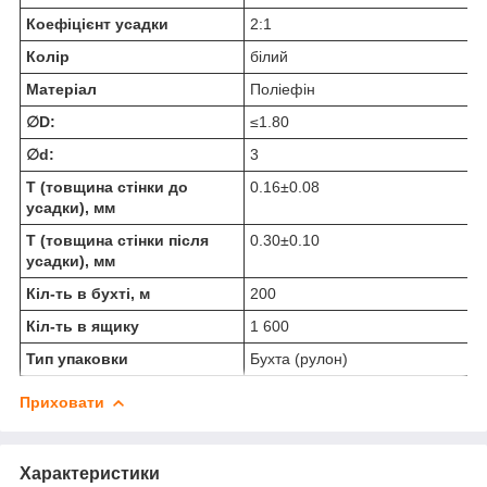
Коефіцієнт усадки
2:1
Колір
білий
Матеріал
Поліефін
∅D:
≤1.80
∅d:
3
T (товщина стінки до
0.16±0.08
усадки), мм
T (товщина стінки після
0.30±0.10
усадки), мм
Кіл-ть в бухті, м
200
Кіл-ть в ящику
1 600
Тип упаковки
Бухта (рулон)
Приховати
Характеристики