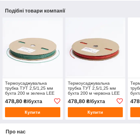
Подібні товари компанії
Термоусаджувальна
Термоусаджувальна
Тер
трубка ТУТ 2,5/1,25 мм
трубка ТУТ 2,5/1,25 мм
труб
бухта 200 м зелена LEE
бухта 200 м червона LEE
бухт
для ізоляції проводів
для ізоляції проводів
ізол
478,80
478,80
478
₴/бухта
₴/бухта
Купити
Купити
Про нас