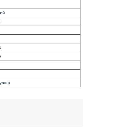
ний
н
8
0
улон)