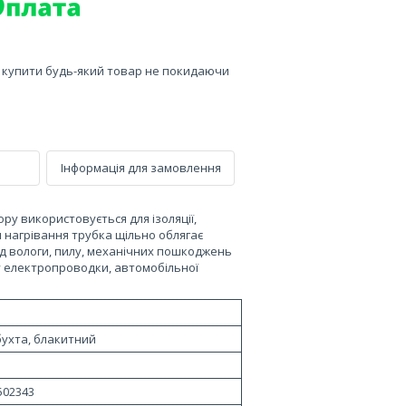
е купити будь-який товар не покидаючи
Інформація для замовлення
ру використовується для ізоляції,
я нагрівання трубка щільно облягає
ід вологи, пилу, механічних пошкоджень
у електропроводки, автомобільної
бухта, блакитний
502343