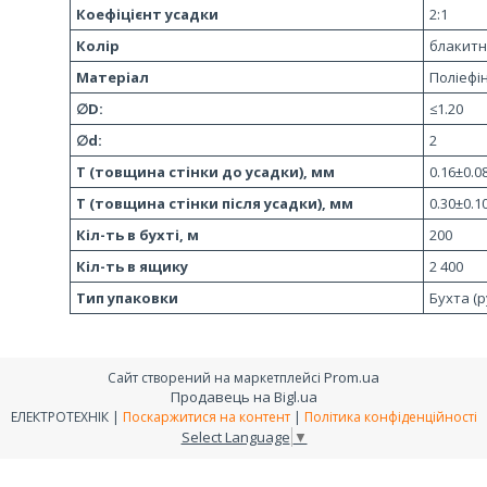
Коефіцієнт усадки
2:1
Колір
блакит
Матеріал
Поліефі
∅D:
≤1.20
∅d:
2
T (товщина стінки до усадки), мм
0.16±0.0
T (товщина стінки після усадки), мм
0.30±0.1
Кіл-ть в бухті, м
200
Кіл-ть в ящику
2 400
Тип упаковки
Бухта (р
Prom.ua
Сайт створений на маркетплейсі
Продавець на Bigl.ua
ЕЛЕКТРОТЕХНІК |
Поскаржитися на контент
|
Політика конфіденційності
Select Language
▼