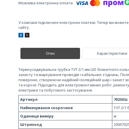
У компанії підключені електронні платежі. Тепер ви может
сайту.
Опис
Характеристики
Термоусаджувальна трубка ТУТ 2/1 мм LEE блакитного кольо
захисту та маркування проводів і кабельних з'єднань. Післ
поверхню, створюючи надійний ізоляційний шар і захист в
та корозії. Підходить для електромонтажних робіт, ремонт
електрики та побутового застосування.
Артикул:
702502с
Найменування скорочене
ТУТ 2/1 
Одиниця виміру
м
Штрихкод
2000702