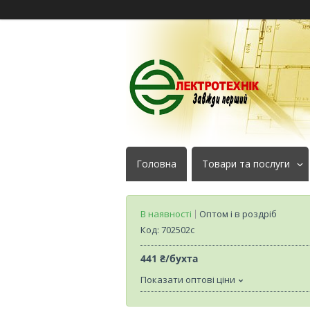
Головна
Товари та послуги
В наявності
Оптом і в роздріб
Код:
702502с
441 ₴/бухта
Показати оптові ціни