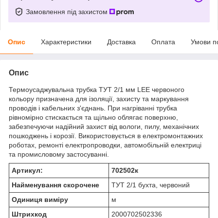
Замовлення під захистом
Опис
Характеристики
Доставка
Оплата
Умови п
Опис
Термоусаджувальна трубка ТУТ 2/1 мм LEE червоного
кольору призначена для ізоляції, захисту та маркування
проводів і кабельних з'єднань. При нагріванні трубка
рівномірно стискається та щільно облягає поверхню,
забезпечуючи надійний захист від вологи, пилу, механічних
пошкоджень і корозії. Використовується в електромонтажних
роботах, ремонті електропроводки, автомобільній електриці
та промисловому застосуванні.
Артикул:
702502к
Найменування скорочене
ТУТ 2/1 бухта, червоний
Одиниця виміру
м
Штрихкод
2000702502336