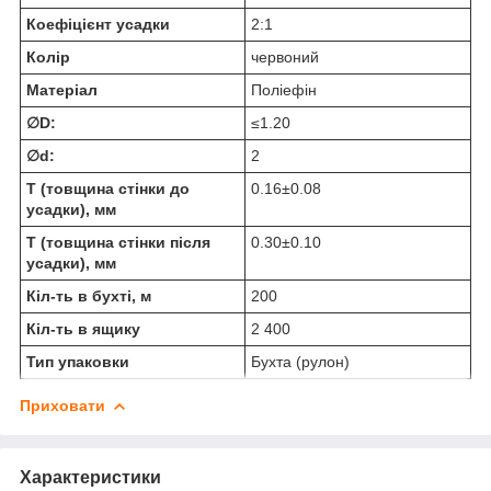
Коефіцієнт усадки
2:1
Колір
червоний
Матеріал
Поліефін
∅D:
≤1.20
∅d:
2
T (товщина стінки до
0.16±0.08
усадки), мм
T (товщина стінки після
0.30±0.10
усадки), мм
Кіл-ть в бухті, м
200
Кіл-ть в ящику
2 400
Тип упаковки
Бухта (рулон)
Приховати
Характеристики