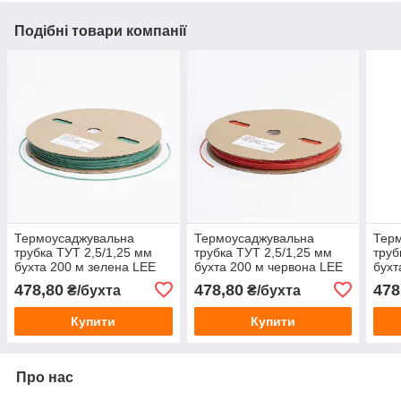
Подібні товари компанії
Термоусаджувальна
Термоусаджувальна
Тер
трубка ТУТ 2,5/1,25 мм
трубка ТУТ 2,5/1,25 мм
труб
бухта 200 м зелена LEE
бухта 200 м червона LEE
бухт
для ізоляції проводів
для ізоляції проводів
ізол
478,80
478,80
478
₴/бухта
₴/бухта
Купити
Купити
Про нас