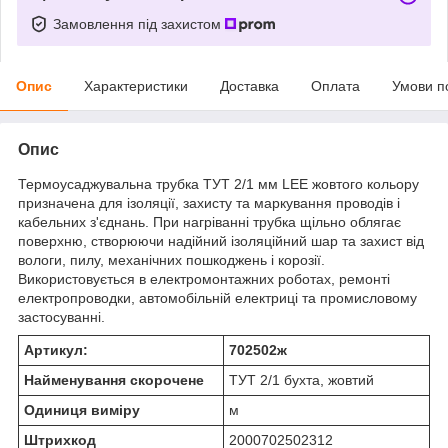
Замовлення під захистом
Опис
Характеристики
Доставка
Оплата
Умови п
Опис
Термоусаджувальна трубка ТУТ 2/1 мм LEE жовтого кольору
призначена для ізоляції, захисту та маркування проводів і
кабельних з'єднань. При нагріванні трубка щільно облягає
поверхню, створюючи надійний ізоляційний шар та захист від
вологи, пилу, механічних пошкоджень і корозії.
Використовується в електромонтажних роботах, ремонті
електропроводки, автомобільній електриці та промисловому
застосуванні.
Артикул:
702502ж
Найменування скорочене
ТУТ 2/1 бухта, жовтий
Одиниця виміру
м
Штрихкод
2000702502312