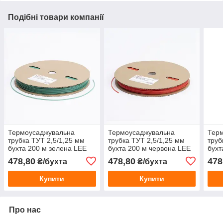
Подібні товари компанії
Термоусаджувальна
Термоусаджувальна
Тер
трубка ТУТ 2,5/1,25 мм
трубка ТУТ 2,5/1,25 мм
труб
бухта 200 м зелена LEE
бухта 200 м червона LEE
бухт
для ізоляції проводів
для ізоляції проводів
ізол
478,80
478,80
478
₴/бухта
₴/бухта
Купити
Купити
Про нас