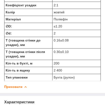
Коефіцієнт усадки
2:1
Колір
жовтий
Матеріал
Поліефін
∅D:
≤1.20
∅d:
2
T (товщина стінки до
0.16±0.08
усадки), мм
T (товщина стінки після
0.30±0.10
усадки), мм
Кіл-ть в бухті, м
200
Кіл-ть в ящику
2 400
Тип упаковки
Бухта (рулон)
Приховати
Характеристики