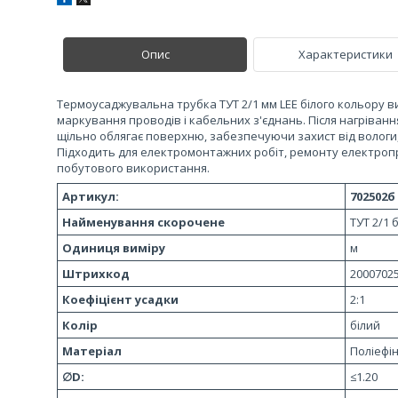
Опис
Характеристики
Термоусаджувальна трубка ТУТ 2/1 мм LEE білого кольору ви
маркування проводів і кабельних з'єднань. Після нагріванн
щільно облягає поверхню, забезпечуючи захист від вологи,
Підходить для електромонтажних робіт, ремонту електроп
побутового використання.
Артикул:
702502б
Найменування скорочене
ТУТ 2/1 
Одиниця виміру
м
Штрихкод
2000702
Коефіцієнт усадки
2:1
Колір
білий
Матеріал
Поліефі
∅D:
≤1.20