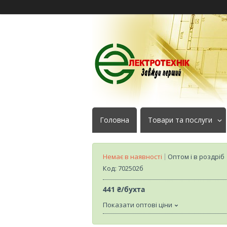
Головна
Товари та послуги
Немає в наявності
Оптом і в роздріб
Код:
702502б
441 ₴/бухта
Показати оптові ціни