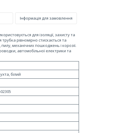
Інформація для замовлення
користовується для ізоляції, захисту та
я трубка рівномірно стискається та
 пилу, механічних пошкоджень і корозії.
роводки, автомобільної електрики та
бухта, білий
502305
н