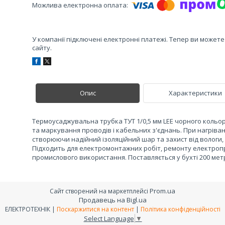
У компанії підключені електронні платежі. Тепер ви может
сайту.
Опис
Характеристики
Термоусаджувальна трубка ТУТ 1/0,5 мм LEE чорного кольору
та маркування проводів і кабельних з'єднань. При нагріва
створюючи надійний ізоляційний шар та захист від вологи, 
Підходить для електромонтажних робіт, ремонту електроп
промислового використання. Поставляється у бухті 200 метр
Prom.ua
Сайт створений на маркетплейсі
Продавець на Bigl.ua
ЕЛЕКТРОТЕХНІК |
Поскаржитися на контент
|
Політика конфіденційності
Select Language
▼