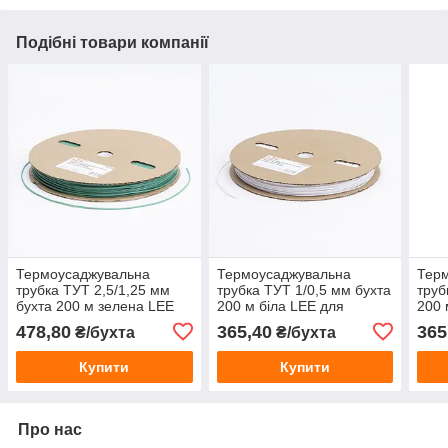
Подібні товари компанії
Термоусаджувальна
Термоусаджувальна
Тер
трубка ТУТ 2,5/1,25 мм
трубка ТУТ 1/0,5 мм бухта
труб
бухта 200 м зелена LEE
200 м біла LEE для
200 
для ізоляції проводів
ізоляції проводів
ізол
478,80
365,40
365
₴/бухта
₴/бухта
Купити
Купити
Про нас