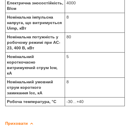
Електрична зносостійкість,
4000
В/см
Номінальна імпульсна
8
напруга, що витримується
Uimp, кВт
Номінальна потужність у
80
робочому режимі при AC-
23, 400 В, кВт
Номінальний
5
короткочасно
витримуючий струм Icw,
кА
Номінальний умовний
8
струм короткого
замикання Icc, кА
Робоча температура, °C
-30…+40
Приховати