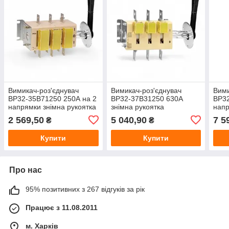
Вимикач-роз'єднувач
Вимикач-роз'єднувач
Вими
ВР32-35B71250 250А на 2
ВР32-37В31250 630А
ВР32
напрямки знімна рукоятка
знімна рукоятка
напр
2 569,50
5 040,90
7 5
₴
₴
Купити
Купити
Про нас
95% позитивних з 267 відгуків за рік
Працює з 11.08.2011
м. Харків