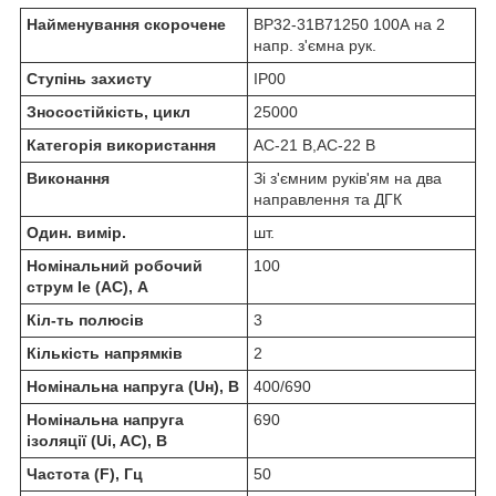
Найменування скорочене
ВР32-31B71250 100А на 2
напр. з'ємна рук.
Ступінь захисту
IP00
Зносостійкість, цикл
25000
Категорія використання
AC-21 B,АС-22 В
Виконання
Зі з'ємним руків'ям на два
направлення та ДГК
Один. вимір.
шт.
Номінальний робочий
100
струм Ie (AC), А
Кіл-ть полюсів
3
Кількість напрямків
2
Номінальна напруга (Uн), В
400/690
Номінальна напруга
690
ізоляції (Ui, AC), В
Частота (F), Гц
50