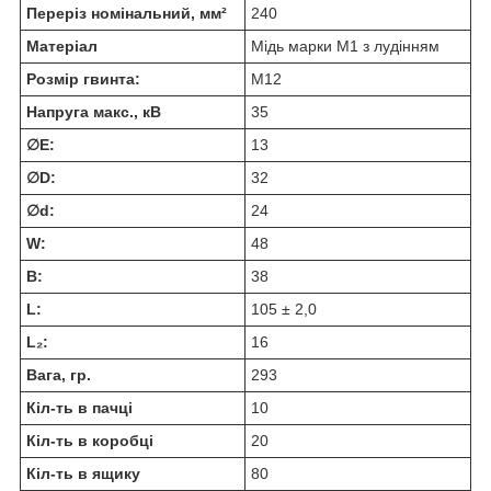
Переріз номінальний, мм²
240
Матеріал
Мідь марки М1 з лудінням
Розмір гвинта:
М12
Напруга макс., кВ
35
∅E:
13
∅D:
32
∅d:
24
W:
48
В:
38
L:
105 ± 2,0
L₂:
16
Вага, гр.
293
Кіл-ть в пачці
10
Кіл-ть в коробці
20
Кіл-ть в ящику
80