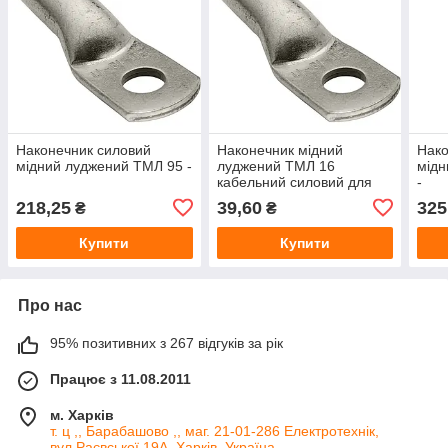
Наконечник силовий
Наконечник мідний
Нако
мідний луджений ТМЛ 95 -
луджений ТМЛ 16
мідн
кабельний силовий для
-
опресування проводів
218,25
39,60
325
₴
₴
Купити
Купити
Про нас
95% позитивних з 267 відгуків за рік
Працює з 11.08.2011
м. Харків
т. ц ,, Барабашово ,, маг. 21-01-286 Електротехнік,
вул.Раєвської 19А, Харків, Україна