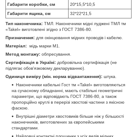
Габарити коробки, см
20*15,5*10,5
Габарити ящика, см
32*22*21,5
Тип наконечника:
ТМЛ. Наконечники мідні луджені ТМЛ тм
«Takel» виготовлені згідно з ГОСТ 7386-80.
Призначення:
для окінцювання мідних проводів і кабелю.
Матеріал:
мідь марки М1.
Метод монтажу:
обпресування.
Сертифікація в Україні:
добровільна сертифікація (не
підлягає обов'язковому декларуванню).
Одиниця виміру (мін. норма відвантаження):
штука.
Наконечники кабельні Гост тм «Takel» виготовляються
на сучасному обладнанні, мають стабільні геометричні
параметри, що відповідають ГОСТ 7386-80, а також
пропорційно круглі в перерізі хвостові частини з якісною
фаскою.
Внутрішні діаметри хвостовиків більше ніж у більшості
наконечників, виготовлених за європейськими
стандартами.
Найдовші контактні площинки з усіх видів мідних