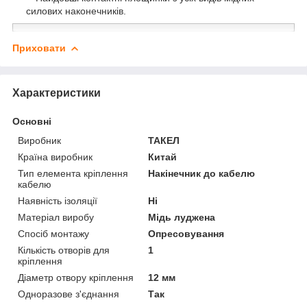
силових наконечників.
Приховати
Характеристики
Основні
Виробник
ТАКЕЛ
Країна виробник
Китай
Тип елемента кріплення
Накінечник до кабелю
кабелю
Наявність ізоляції
Ні
Матеріал виробу
Мідь луджена
Спосіб монтажу
Опресовування
Кількість отворів для
1
кріплення
Діаметр отвору кріплення
12 мм
Одноразове з'єднання
Так