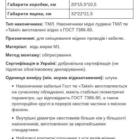
Габарити коробки, см
20*15,5*10,5
Габарити ящика, см
32*22*21,5
Тип наконечника:
ТМЛ. Наконечники мідні луджені ТМЛ тм
«Takel» виготовлені згідно з ГОСТ 7386-80.
Призначення:
для окінцювання мідних проводів і кабелю.
Матеріал:
мідь марки М1.
Метод монтажу:
обпресування.
Сертифікація в Україні:
добровільна сертифікація (не
підлягає обов'язковому декларуванню).
Одиниця виміру (мін. норма відвантаження):
штука.
Наконечники кабельні Гост тм «Takel» виготовляються
на сучасному обладнанні, мають стабільні геометричні
параметри, що відповідають ГОСТ 7386-80, а також
пропорційно круглі в перерізі хвостові частини з якісною
фаскою.
Внутрішні діаметри хвостовиків більше ніж у більшості
наконечників, виготовлених за європейськими
стандартами.
Найдовші контактні площинки з усіх видів мідних