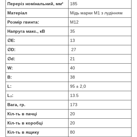
Переріз номінальний, мм²
185
Матеріал
Мідь марки М1 з лудінням
Розмір гвинта:
М12
Напруга макс., кВ
35
∅E:
13
∅D:
27
∅d:
21
W:
40
В:
38
L:
95 ± 2,0
L₂:
13.5
Вага, гр.
173
Кіл-ть в пачці
20
Кіл-ть в коробці
20
Кіл-ть в ящику
80