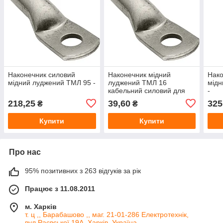
Наконечник силовий
Наконечник мідний
Нако
мідний луджений ТМЛ 95 -
луджений ТМЛ 16
мідн
кабельний силовий для
-
опресування проводів
218,25
39,60
325
₴
₴
Купити
Купити
Про нас
95% позитивних з 263 відгуків за рік
Працює з 11.08.2011
м. Харків
т. ц ,, Барабашово ,, маг. 21-01-286 Електротехнік,
вул.Раєвської 19А, Харків, Україна