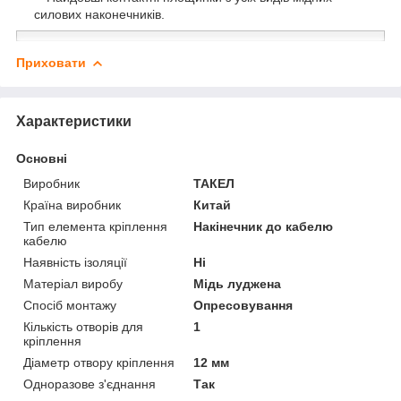
силових наконечників.
Приховати
Характеристики
Основні
Виробник
ТАКЕЛ
Країна виробник
Китай
Тип елемента кріплення
Накінечник до кабелю
кабелю
Наявність ізоляції
Ні
Матеріал виробу
Мідь луджена
Спосіб монтажу
Опресовування
Кількість отворів для
1
кріплення
Діаметр отвору кріплення
12 мм
Одноразове з'єднання
Так