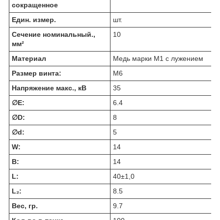
сокращенное
Един. измер.
шт.
Сечение номинальный.,
10
мм²
Материал
Медь марки М1 с лужением
Размер винта:
М6
Напряжение макс., кВ
35
∅E:
6.4
∅D:
8
∅d:
5
W:
14
В:
14
L:
40±1,0
L₂:
8.5
Вес, гр.
9.7