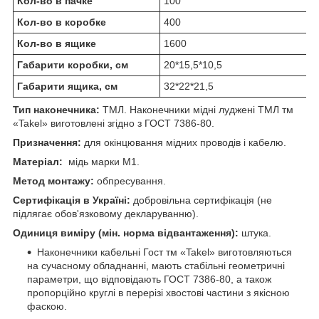
Кол-во в пачке
100
Кол-во в коробке
400
Кол-во в ящике
1600
Габарити коробки, см
20*15,5*10,5
Габарити ящика, см
32*22*21,5
Тип наконечника:
ТМЛ. Наконечники мідні луджені ТМЛ тм
«Takel» виготовлені згідно з ГОСТ 7386-80.
Призначення:
для окінцювання мідних проводів і кабелю.
Матеріал:
мідь марки М1.
Метод монтажу:
обпресування.
Сертифікація в Україні:
добровільна сертифікація (не
підлягає обов'язковому декларуванню).
Одиниця виміру (мін. норма відвантаження):
штука.
Наконечники кабельні Гост тм «Takel» виготовляються
на сучасному обладнанні, мають стабільні геометричні
параметри, що відповідають ГОСТ 7386-80, а також
пропорційно круглі в перерізі хвостові частини з якісною
фаскою.