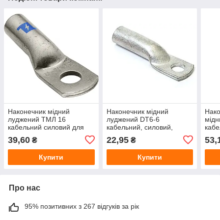
Наконечник мідний
Наконечник мідний
Нако
луджений ТМЛ 16
луджений DT6-6
мідн
кабельний силовий для
кабельний, силовий,
кабе
опресування проводів
трубчастий, під
опре
39,60
22,95
53,
₴
₴
опресування 6 мм², отвір
кабе
6 мм
Купити
Купити
Про нас
95% позитивних з 267 відгуків за рік