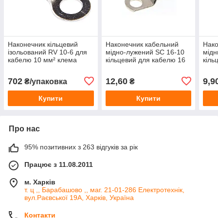
Наконечник кільцевий
Наконечник кабельний
Нако
ізольований RV 10-6 для
мідно-лужений SC 16-10
мідн
кабелю 10 мм² клема
кільцевий для кабелю 16
кіль
кільцева під болт 6 мм
мм², отвір 10 мм
мм²
702
12,60
9,9
₴/упаковка
₴
Купити
Купити
Про нас
95% позитивних з 263 відгуків за рік
Працює з 11.08.2011
м. Харків
т. ц ,, Барабашово ,, маг. 21-01-286 Електротехнік,
вул.Раєвської 19А, Харків, Україна
Контакти