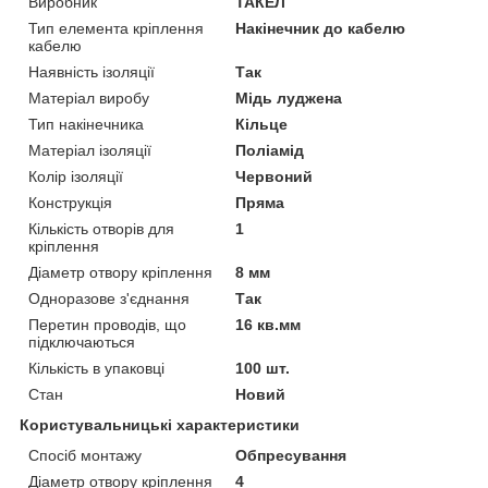
Виробник
ТАКЕЛ
Тип елемента кріплення
Накінечник до кабелю
кабелю
Наявність ізоляції
Так
Матеріал виробу
Мідь луджена
Тип накінечника
Кільце
Матеріал ізоляції
Поліамід
Колір ізоляції
Червоний
Конструкція
Пряма
Кількість отворів для
1
кріплення
Діаметр отвору кріплення
8 мм
Одноразове з'єднання
Так
Перетин проводів, що
16 кв.мм
підключаються
Кількість в упаковці
100 шт.
Стан
Новий
Користувальницькі характеристики
Спосіб монтажу
Обпресування
Діаметр отвору кріплення
4