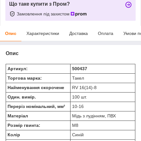
Що таке купити з Пром?
Замовлення під захистом
Опис
Характеристики
Доставка
Оплата
Умови п
Опис
Артикул:
500437
Торгова марка:
Такел
Найменування скорочене
RV 16(14)-8
Один. вимір.
100 шт.
Переріз номінальний, мм²
10-16
Матеріал
Мідь з лудінням, ПВХ
Розмір гвинта:
M8
Колір
Синій