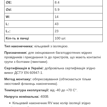
∅E:
8.4
∅d:
5.9
W:
14
L:
43
L₁:
23
Кіл-ть в пачці
100 шт.
Тип наконечника:
кільцевий з ізоляцією.
Призначення:
для окінцювання багатодротяних мідних
провідників і приєднання їх до пристроїв, що мають контактні
групи з болтами (гвинтами).
Сертифікація в Україні:
добровільна сертифікація згідно
вимог ДСТУ EN 60947-1.
Метод монтажу:
обпресовування (обтискається тільки
хвостовий фланець наконечника).
Температура експлуатації:
від -40 до +70 С°.
Напруга номінальна:
400В.
Кільцевий наконечник RV має колір ізоляції згідно