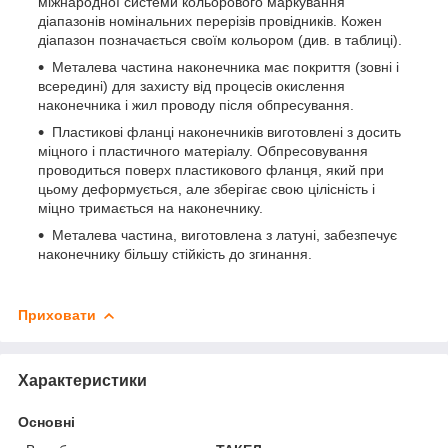
міжнародної системи кольорового маркування
діапазонів номінальних перерізів провідників. Кожен
діапазон позначається своїм кольором (див. в таблиці).
Металева частина наконечника має покриття (зовні і
всередині) для захисту від процесів окислення
наконечника і жил проводу після обпресування.
Пластикові фланці наконечників виготовлені з досить
міцного і пластичного матеріалу. Обпресовування
проводиться поверх пластикового фланця, який при
цьому деформується, але зберігає свою цілісність і
міцно тримається на наконечнику.
Металева частина, виготовлена з латуні, забезпечує
наконечнику більшу стійкість до згинання.
Приховати
Характеристики
Основні