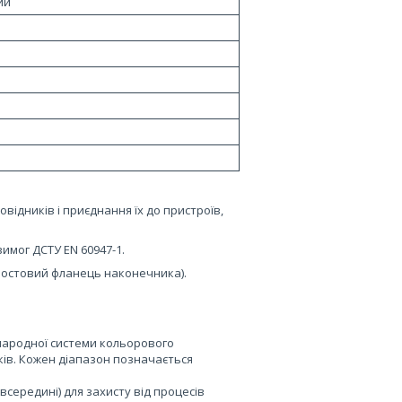
ий
відників і приєднання їх до пристроїв,
вимог ДСТУ EN 60947-1.
востовий фланець наконечника).
жнародної системи кольорового
ків. Кожен діапазон позначається
середині) для захисту від процесів