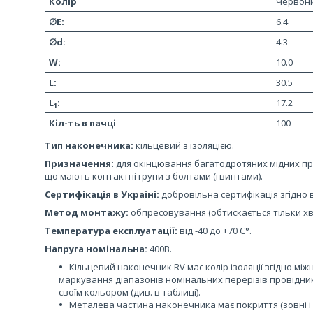
Колір
Червон
∅E:
6.4
∅d:
4.3
W:
10.0
L:
30.5
L₁:
17.2
Кіл-ть в пачці
100
Тип наконечника:
кільцевий з ізоляцією.
Призначення:
для окінцювання багатодротяних мідних про
що мають контактні групи з болтами (гвинтами).
Сертифікація в Україні:
добровільна сертифікація згідно 
Метод монтажу:
обпресовування (обтискається тільки х
Температура експлуатації:
від -40 до +70 С°.
Напруга номінальна:
400В.
Кільцевий наконечник RV має колір ізоляції згідно мі
маркування діапазонів номінальних перерізів провідни
своїм кольором (див. в таблиці).
Металева частина наконечника має покриття (зовні і в