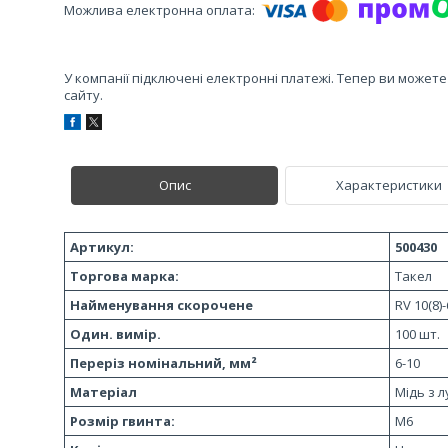
У компанії підключені електронні платежі. Тепер ви может
сайту.
Опис
Характеристики
Артикул:
500430
Торгова марка:
Такел
Найменування скорочене
RV 10(8)-
Один. вимір.
100 шт.
Переріз номінальний, мм²
6-10
Матеріал
Мідь з л
Розмір гвинта:
M6