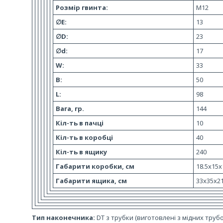
Розмір гвинта:
М12
∅E:
13
∅D:
23
∅d:
17
W:
33
В:
50
L:
98
Вага, гр.
144
Кіл-ть в пачці
10
Кіл-ть в коробці
40
Кіл-ть в ящику
240
Габарити коробки, см
18.5x15x
Габарити ящика, см
33x35x2
Тип наконечника:
DT з трубки (виготовлені з мідних трубо