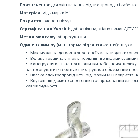
Призначення:
для окінцювання мідних проводів і кабелю.
Матеріал:
мідь марки М1.
Покриття:
олово + вісмут.
Сертифікація в Україні:
добровільна, згідно вимог ДСТУ EN
Метод монтажу:
обпресування.
Одиниця виміру (мін. норма відвантаження):
штука.
Максимальна довжина хвостової частини для силових 
Велика товщина стінок в порівнянні з іншими серіям
Конструкція контактної площинки забезпечує велику 
застосовувати їх в контактних групах з обмеженим про
Висока електропровідність міді марки М1 і покриття н
Внутрішній діаметр хвостовиків розрахований для окін
класів гнучкості.