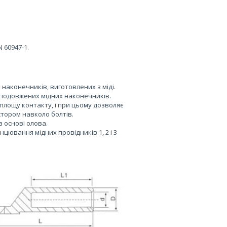
 60947-1.
наконечників, виготовлених з міді.
и подовжених мідних наконечників.
площу контакту, і при цьому дозволяє
стором навколо болтів.
а основі олова.
цювання мідних провідників 1, 2 і 3