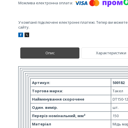
У компанії підключені електронні платежі. Тепер ви может
сайту.
Опис
Характеристики
Артикул:
500182
Торгова марка:
Такел
Найменування скорочене
DT150-1
Один. вимір.
шт.
Переріз номінальний, мм²
150
Матеріал
Мідь ма