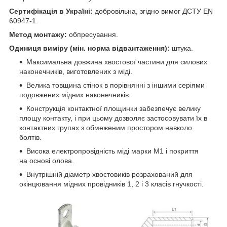
Сертифікація в Україні:
добровільна, згідно вимог ДСТУ EN
60947-1.
Метод монтажу:
обпресування.
Одиниця виміру (мін. норма відвантаження):
штука.
Максимальна довжина хвостової частини для силових
наконечників, виготовлених з міді.
Велика товщина стінок в порівнянні з іншими серіями
подовжених мідних наконечників.
Конструкція контактної площинки забезпечує велику
площу контакту, і при цьому дозволяє застосовувати їх в
контактних групах з обмеженим простором навколо
болтів.
Висока електропровідність міді марки М1 і покриття
на основі олова.
Внутрішній діаметр хвостовиків розрахований для
окінцювання мідних провідників 1, 2 і 3 класів гнучкості.