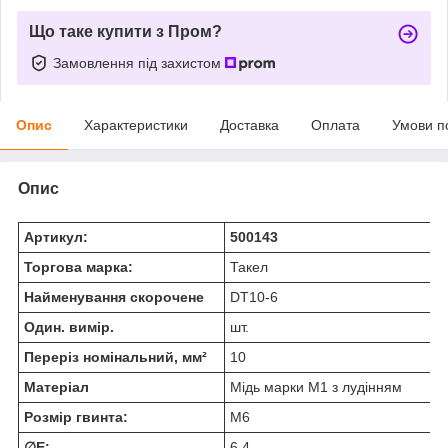
Що таке купити з Пром?
Замовлення під захистом
Опис
Характеристики
Доставка
Оплата
Умови п
Опис
Артикул:
500143
Торгова марка:
Такел
Найменування скорочене
DT10-6
Один. вимір.
шт.
Переріз номінальний, мм²
10
Матеріал
Мідь марки М1 з лудінням
Розмір гвинта:
М6
∅E:
6.4