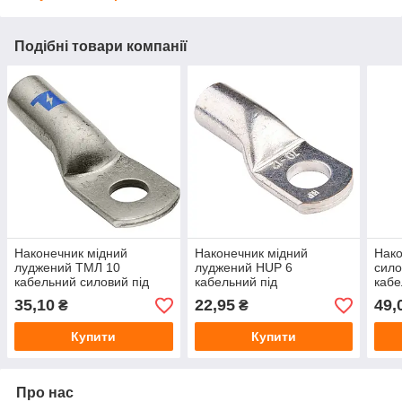
Подібні товари компанії
Наконечник мідний
Наконечник мідний
Нако
луджений ТМЛ 10
луджений HUP 6
сило
кабельний силовий під
кабельний під
кабе
опресування для кабелю
опресування 6 мм²
опре
35,10
22,95
49,
₴
₴
10 мм²
Купити
Купити
Про нас