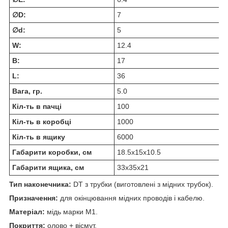
∅D:
7
∅d:
5
W:
12.4
В:
17
L:
36
Вага, гр.
5.0
Кіл-ть в пачці
100
Кіл-ть в коробці
1000
Кіл-ть в ящику
6000
Габарити коробки, см
18.5x15x10.5
Габарити ящика, см
33x35x21
Тип наконечника:
DT з трубки (виготовлені з мідних трубок).
Призначення:
для окінцювання мідних проводів і кабелю.
Матеріал:
мідь марки М1.
Покриття:
олово + вісмут.