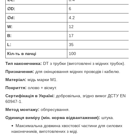
∅D:
6
∅d:
4.2
W:
12
В:
17
L:
35
Кіл-ть в пачці
100
Тип наконечника:
DT з трубки (виготовлені з мідних трубок).
Призначення:
для окінцювання мідних проводів і кабелю.
Матеріал:
мідь марки М1.
Покриття:
олово + вісмут.
Сертифікація в Україні:
добровільна, згідно вимог ДСТУ EN
60947-1.
Метод монтажу:
обпресування.
Одиниця виміру (мін. норма відвантаження):
штука.
Максимальна довжина хвостової частини для силових
наконечників, виготовлених з міді.