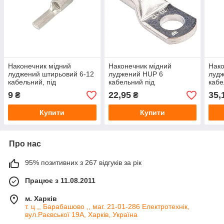
Наконечник мідний
Наконечник мідний
Нако
луджений штирьовий 6-12
луджений HUP 6
луд
кабельний, під
кабельний під
кабе
опресування, для проводу
опресування 6 мм²
опре
9
22,95
35,
₴
₴
6 мм², довжина 12 мм
10 м
Купити
Купити
Про нас
95% позитивних з 267 відгуків за рік
Працює з 11.08.2011
м. Харків
т. ц ,, Барабашово ,, маг. 21-01-286 Електротехнік,
вул.Раєвської 19А, Харків, Україна