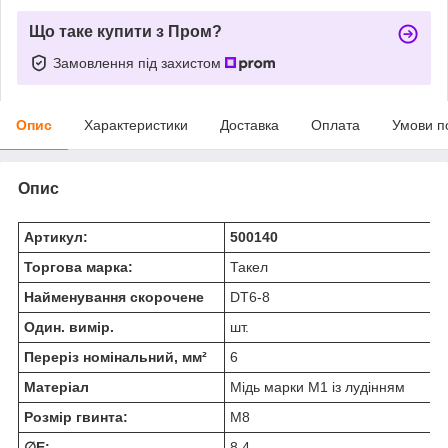
Що таке купити з Пром?
Замовлення під захистом
Опис
Характеристики
Доставка
Оплата
Умови п
Опис
Артикул:
500140
Торгова марка:
Такел
Найменування скорочене
DT6-8
Один. вимір.
шт.
Переріз номінальний, мм²
6
Матеріал
Мідь марки М1 із лудінням
Розмір гвинта:
М8
∅E:
8.4