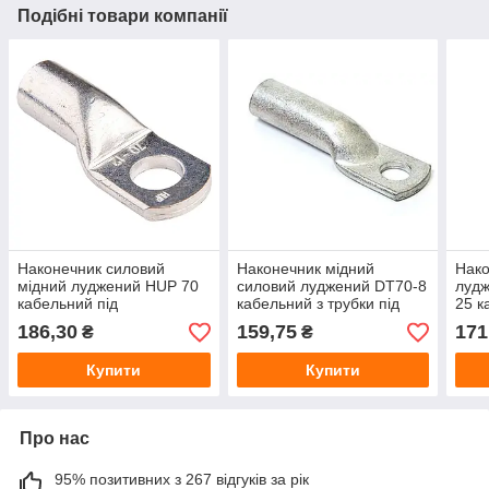
Подібні товари компанії
Наконечник силовий
Наконечник мідний
Нако
мідний луджений HUP 70
силовий луджений DT70-8
лудж
кабельний під
кабельний з трубки під
25 к
опресування для 70 мм²
опресування 70 мм² М8
опре
186,30
159,75
171
₴
₴
70 м
Купити
Купити
Про нас
95% позитивних з 267 відгуків за рік