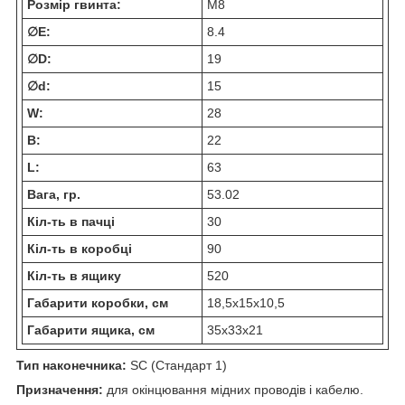
Розмір гвинта:
М8
∅E:
8.4
∅D:
19
∅d:
15
W:
28
В:
22
L:
63
Вага, гр.
53.02
Кіл-ть в пачці
30
Кіл-ть в коробці
90
Кіл-ть в ящику
520
Габарити коробки, см
18,5х15х10,5
Габарити ящика, см
35х33х21
Тип наконечника:
SC (Стандарт 1)
Призначення:
для окінцювання мідних проводів і кабелю.