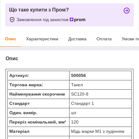
Що таке купити з Пром?
Замовлення під захистом
Опис
Характеристики
Доставка
Оплата
Умови п
Опис
Артикул:
500056
Торгова марка:
Такел
Найменування скорочене
SC120-8
Стандарт
Стандарт 1
Один. вимір.
шт.
Переріз номінальний, мм²
120
Матеріал
Мідь марки М1 з лудінням