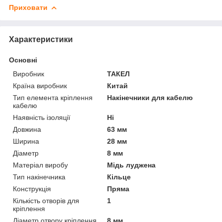
Приховати
Характеристики
Основні
Виробник
ТАКЕЛ
Країна виробник
Китай
Тип елемента кріплення
Накінечники для кабелю
кабелю
Наявність ізоляції
Ні
Довжина
63 мм
Ширина
28 мм
Діаметр
8 мм
Матеріал виробу
Мідь луджена
Тип накінечника
Кільце
Конструкція
Пряма
Кількість отворів для
1
кріплення
Діаметр отвору кріплення
8 мм