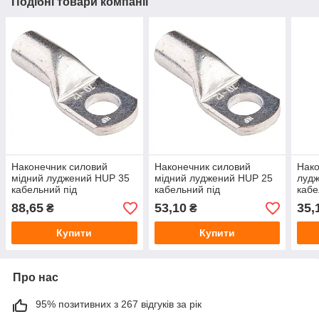
Подібні товари компанії
Наконечник силовий
Наконечник силовий
Нако
мідний луджений HUP 35
мідний луджений HUP 25
луд
кабельний під
кабельний під
кабе
опресування 35 мм²
опресування для мідного
опре
88,65
53,10
35,
₴
₴
кабелю 25 мм²
10 м
Купити
Купити
Про нас
95% позитивних з 267 відгуків за рік