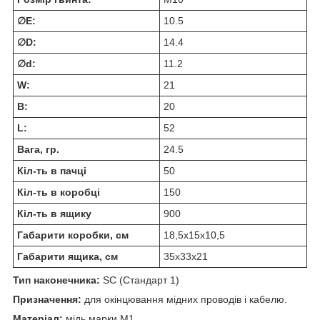
∅E:
10.5
∅D:
14.4
∅d:
11.2
W:
21
В:
20
L:
52
Вага, гр.
24.5
Кіл-ть в пачці
50
Кіл-ть в коробці
150
Кіл-ть в ящику
900
Габарити коробки, см
18,5х15х10,5
Габарити ящика, см
35х33х21
Тип наконечника:
SC (Стандарт 1)
Призначення:
для окінцювання мідних проводів і кабелю.
Матеріал:
мідь марки М1.