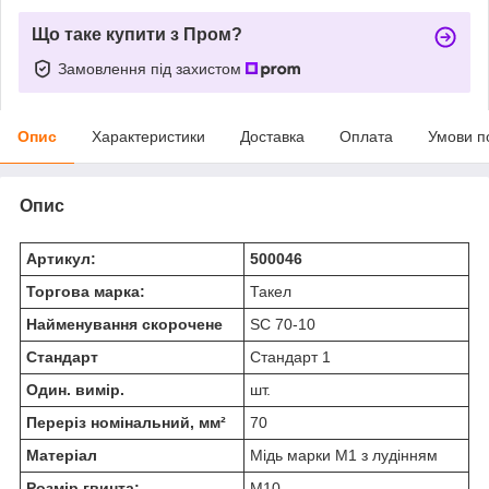
Що таке купити з Пром?
Замовлення під захистом
Опис
Характеристики
Доставка
Оплата
Умови п
Опис
Артикул:
500046
Торгова марка:
Такел
Найменування скорочене
SC 70-10
Стандарт
Стандарт 1
Один. вимір.
шт.
Переріз номінальний, мм²
70
Матеріал
Мідь марки М1 з лудінням
Розмір гвинта:
М10