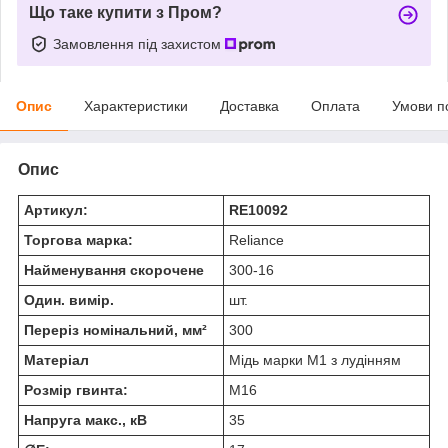
Що таке купити з Пром?
Замовлення під захистом
Опис
Характеристики
Доставка
Оплата
Умови п
Опис
Артикул:
RE10092
Торгова марка:
Reliance
Найменування скорочене
300-16
Один. вимір.
шт.
Переріз номінальний, мм²
300
Матеріал
Мідь марки М1 з лудінням
Розмір гвинта:
М16
Напруга макс., кВ
35