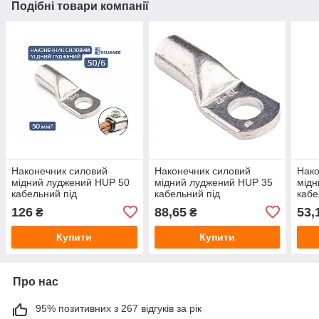
Подібні товари компанії
Наконечник силовий
Наконечник силовий
Нако
мідний луджений HUP 50
мідний луджений HUP 35
мідн
кабельний під
кабельний під
кабе
опресування для 50 мм²
опресування 35 мм²
опре
126
88,65
53,
₴
₴
кабе
Купити
Купити
Про нас
95% позитивних з 267 відгуків за рік