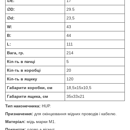
∅E:
17
∅D:
29.5
∅d:
23,5
W:
43
В:
44
L:
111
Вага, гр.
214
Кіл-ть в пачці
5
Кіл-ть в коробці
20
Кіл-ть в ящику
120
Габарити коробки, см
18,5х15х10,5
Габарити ящика, см
35х33х21
Тип наконечника:
HUP.
Призначення:
для окінцювання мідних проводів і кабелю.
Матеріал:
мідь марки М1.
Покриття:
олово + вісмут.