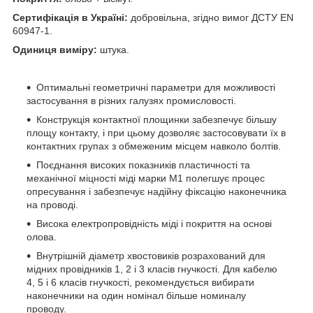
Сертифікація в Україні:
добровільна, згідно вимог ДСТУ EN
60947-1.
Одиниця виміру:
штука.
Оптимальні геометричні параметри для можливості
застосування в різних галузях промисловості.
Конструкція контактної площинки забезпечує більшу
площу контакту, і при цьому дозволяє застосовувати їх в
контактних групах з обмеженим місцем навколо болтів.
Поєднання високих показників пластичності та
механічної міцності міді марки М1 полегшує процес
опресування і забезпечує надійну фіксацію наконечника
на проводі.
Висока електропровідність міді і покриття на основі
олова.
Внутрішній діаметр хвостовиків розрахований для
мідних провідників 1, 2 і 3 класів гнучкості. Для кабелю
4, 5 і 6 класів гнучкості, рекомендується вибирати
наконечники на один номінал більше номиналу
проводу.