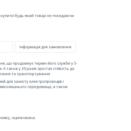
е купити будь-який товар не покидаючи
Інформація для замовлення
я, що продовжує термін його служби у 5-
А також у 20 разів зростає стійкість до
рігання та транспортування
ий для захисту електропроводів і
навколишнього середовища, а також
кромку, оцинкована.