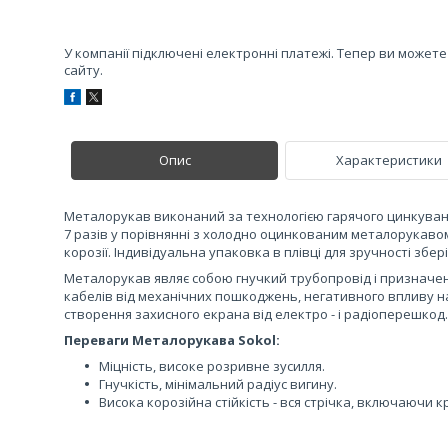
У компанії підключені електронні платежі. Тепер ви может
сайту.
Опис
Характеристики
Металорукав виконаний за технологією гарячого цинкуванн
7 разів у порівнянні з холодно оцинкованим металорукавом. 
корозії. Індивідуальна упаковка в плівці для зручності збе
Металорукав являє собою гнучкий трубопровід і призначен
кабелів від механічних пошкоджень, негативного впливу 
створення захисного екрана від електро - і радіоперешкод.
Переваги Металорукава Sokol:
Міцність, високе розривне зусилля.
Гнучкість, мінімальний радіус вигину.
Висока корозійна стійкість - вся стрічка, включаючи 