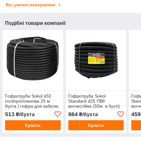
Всі умови повернення
Подібні товари компанії
Гофротруба Sokol d32
Гофротруба Sokol
Гофр
поліпропіленова 25 м
Standard d25 ПВХ
Stan
бухта | гофра для кабелю
вогнестійка (50м. в бухті)
вогн
гофр
513
864
459
₴/бухта
₴/бухта
Купити
Купити