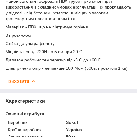
Найбільш стійкі гофровані ПВХ-труби призначені для
використання в складних умовах експлуатації: їх прокладають
у підлозі - під бетоном, землею, в місцях з високим
транспортним навантаженням і т.д.
Матеріал - ПВХ, що не підтримує горіння
З протяжкою
Стійка до ультрафіолету
Міцність понад 720Н на 5 см при 20 С
Діапазон робочих температур від -5 С до +60 С
Електричний опір - не менше 100 Мом (500в, протягом 1 хв).
Приховати
Характеристики
Основні атрибути
Виробник
Sokol
Країна виробник
Україна
Длина в упаковке
50 м