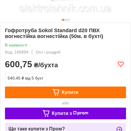
Гофротруба Sokol Standard d20 ПВХ
вогнестійка вогнестійка (50м. в бухті)
В наявності
Код: 165894
Опт і роздріб
600,75
₴/бухта
540,45 ₴
від 5 бухт
Купити
або
Купити з
Що таке купити з Пром?