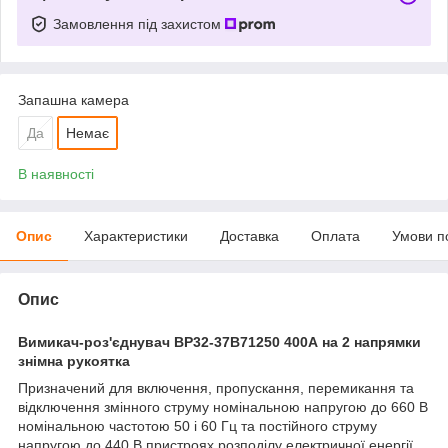
Замовлення під захистом
Запашна камера
Да
Немає
В наявності
Опис
Характеристики
Доставка
Оплата
Умови п
Опис
Вимикач-роз'єднувач ВР32-37B71250 400А на 2 напрямки
знімна рукоятка
Призначений для включення, пропускання, перемикання та
відключення змінного струму номінальною напругою до 660 В
номінальною частотою 50 і 60 Гц та постійного струму
напругою до 440 В пристроях розподілу електричної енергії.