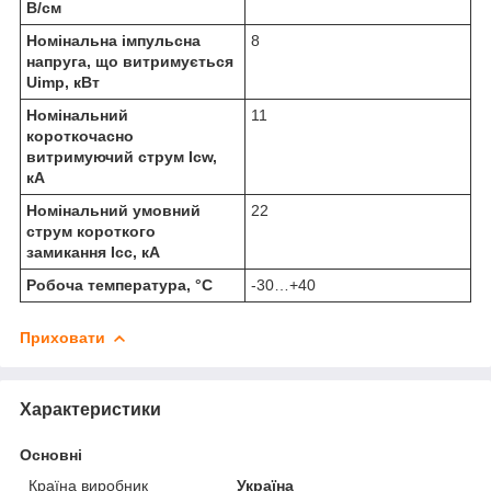
В/см
Номінальна імпульсна
8
напруга, що витримується
Uimp, кВт
Номінальний
11
короткочасно
витримуючий струм Icw,
кА
Номінальний умовний
22
струм короткого
замикання Icc, кА
Робоча температура, °C
-30…+40
Приховати
Характеристики
Основні
Країна виробник
Україна