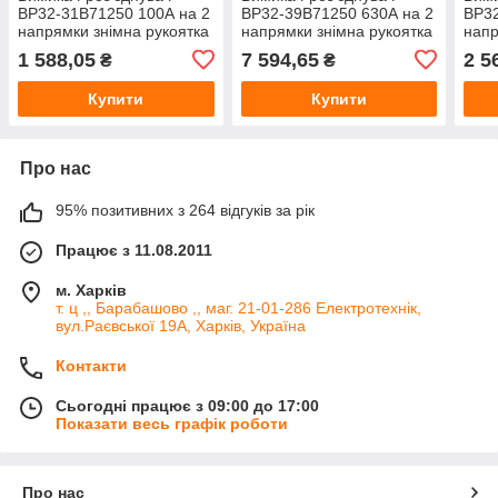
ВР32-31B71250 100А на 2
ВР32-39B71250 630А на 2
ВР32
напрямки знімна рукоятка
напрямки знімна рукоятка
напр
1 588,05
7 594,65
2 5
₴
₴
Купити
Купити
Про нас
95% позитивних з 264 відгуків за рік
Працює з 11.08.2011
м. Харків
т. ц ,, Барабашово ,, маг. 21-01-286 Електротехнік,
вул.Раєвської 19А, Харків, Україна
Контакти
Сьогодні працює з 09:00 до 17:00
Показати весь графік роботи
Про нас