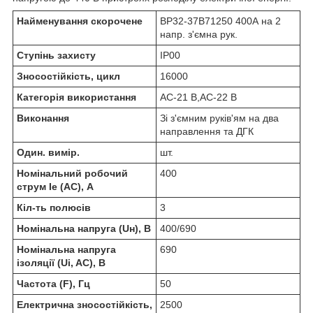
Найменування скорочене
ВР32-37B71250 400А на 2
напр. з'ємна рук.
Ступінь захисту
IP00
Зносостійкість, цикл
16000
Категорія використання
AC-21 B,АС-22 В
Виконання
Зі з'ємним руків'ям на два
направлення та ДГК
Один. вимір.
шт.
Номінальний робочий
400
струм Ie (AC), А
Кіл-ть полюсів
3
Номінальна напруга (Uн), В
400/690
Номінальна напруга
690
ізоляції (Ui, AC), В
Частота (F), Гц
50
Електрична зносостійкість,
2500