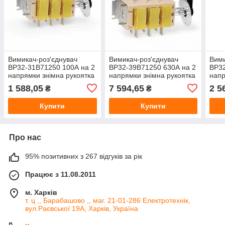
Вимикач-роз'єднувач
Вимикач-роз'єднувач
Вими
ВР32-31B71250 100А на 2
ВР32-39B71250 630А на 2
ВР32
напрямки знімна рукоятка
напрямки знімна рукоятка
напр
1 588,05
7 594,65
2 5
₴
₴
Купити
Купити
Про нас
95% позитивних з 267 відгуків за рік
Працює з 11.08.2011
м. Харків
т. ц ,, Барабашово ,, маг. 21-01-286 Електротехнік,
вул.Раєвської 19А, Харків, Україна