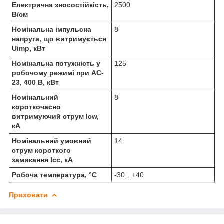
Електрична зносостійкість,
2500
В/см
Номінальна імпульсна
8
напруга, що витримується
Uimp, кВт
Номінальна потужність у
125
робочому режимі при AC-
23, 400 В, кВт
Номінальний
8
короткочасно
витримуючий струм Icw,
кА
Номінальний умовний
14
струм короткого
замикання Icc, кА
Робоча температура, °C
-30…+40
Приховати