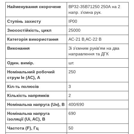
Найменування скорочене
ВР32-35B71250 250А на 2
напр. з'ємна рук.
Ступінь захисту
IP00
Зносостійкість, цикл
25000
Категорія використання
AC-21 B,АС-22 В
Виконання
Зі з'ємним руків'ям на два
направлення та ДГК
Один. вимір.
шт.
Номінальний робочий
250
струм Ie (AC), А
Кіл-ть полюсів
3
Кількість напрямків
2
Номінальна напруга (Uн), В
400/690
Номінальна напруга
690
ізоляції (Ui, AC), В
Частота (F), Гц
50