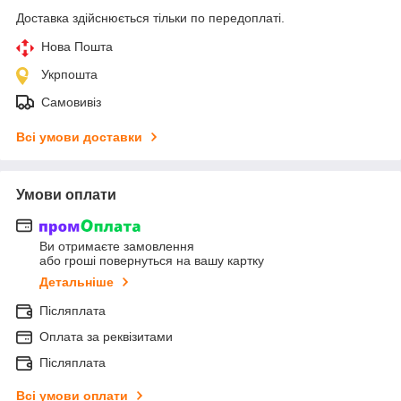
(Uн), В
Доставка здійснюється тільки по передоплаті.
Нова Пошта
Частота (F), Гц
50
Укрпошта
Самовивіз
Тип цоколя
Е27
Всі умови доставки
Експлуатаційна
-25…+35
температура, °C
Умови оплати
Патрони для ламп
– це прості та надійні пристрої, що
забезпечують надійний контакт з лампою. Патрони створені з
якісних та вогнестійких матеріалів.
Ви отримаєте замовлення
або гроші повернуться на вашу картку
Приховати
Детальніше
Післяплата
Оплата за реквізитами
Післяплата
Всі умови оплати