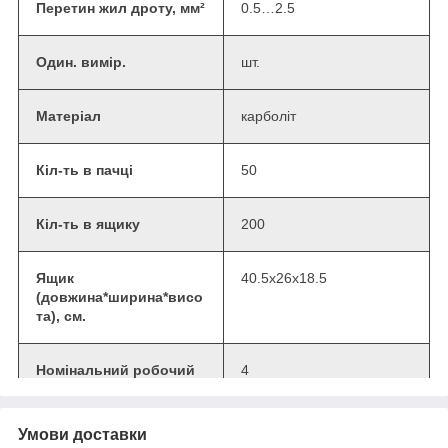
Перетин жил дроту, мм²
0.5…2.5
Один. вимір.
шт.
Матеріал
карболіт
Кіл-ть в пачці
50
Кіл-ть в ящику
200
Ящик
40.5х26х18.5
(довжина*ширина*висо
та), см.
Номінальний робочий
4
струм Ie (AC), А
Умови доставки
Номінальна напруга
220-250