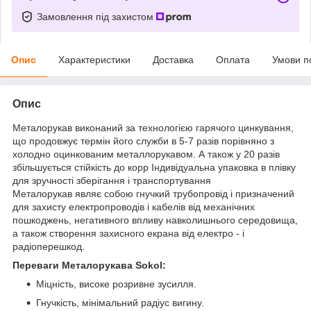
Замовлення під захистом
Опис
Характеристики
Доставка
Оплата
Умови п
Опис
Металорукав виконаний за технологією гарячого цинкування,
що продовжує термін його служби в 5-7 разів порівняно з
холодно оцинкованим металлорукавом. А також у 20 разів
збільшується стійкість до корр Індивідуальна упаковка в плівку
для зручності зберігання і транспортування
Металорукав являє собою гнучкий трубопровід і призначений
для захисту електропроводів і кабелів від механічних
пошкоджень, негативного впливу навколишнього середовища,
а також створення захисного екрана від електро - і
радіоперешкод.
Переваги Металорукава Sokol:
Міцність, високе розривне зусилля.
Гнучкість, мінімальний радіус вигину.