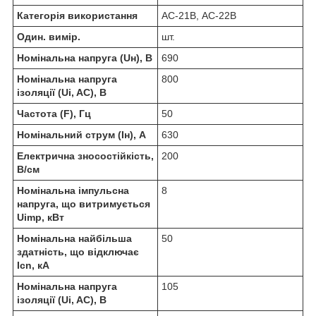
Категорія використання
AC-21B, АС-22В
Один. вимір.
шт.
Номінальна напруга (Uн), В
690
Номінальна напруга
800
ізоляції (Ui, AC), В
Частота (F), Гц
50
Номінальний струм (Iн), А
630
Електрична зносостійкість,
200
В/см
Номінальна імпульсна
8
напруга, що витримується
Uimp, кВт
Номінальна найбільша
50
здатність, що відключає
Icn, кА
Номінальна напруга
105
ізоляції (Ui, AC), В