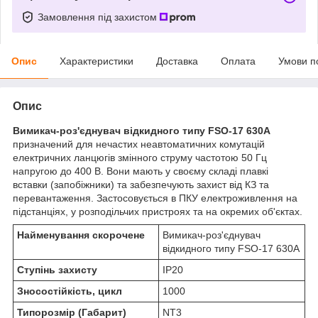
Замовлення під захистом
Опис
Характеристики
Доставка
Оплата
Умови п
Опис
Вимикач-роз'єднувач відкидного типу FSO-17 630A
призначений для нечастих неавтоматичних комутацій
електричних ланцюгів змінного струму частотою 50 Гц
напругою до 400 В. Вони мають у своєму складі плавкі
вставки (запобіжники) та забезпечують захист від КЗ та
перевантаження. Застосовується в ПКУ електроживлення на
підстанціях, у розподільчих пристроях та на окремих об'єктах.
Найменування скорочене
Вимикач-роз'єднувач
відкидного типу FSO-17 630A
Ступінь захисту
IP20
Зносостійкість, цикл
1000
Типорозмір (Габарит)
NT3