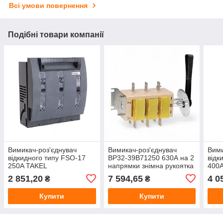
Всі умови повернення
Подібні товари компанії
Вимикач-роз'єднувач
Вимикач-роз'єднувач
Вими
відкидного типу FSO-17
ВР32-39B71250 630А на 2
відк
250A TAKEL
напрямки знімна рукоятка
400
2 851,20
7 594,65
4 0
₴
₴
Купити
Купити