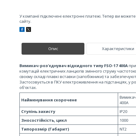
У компанії підключені електронні платежі. Тепер ви может
сайту.
Опис
Характеристики
Вимикач-роз'єднувач відкидного типу FSO-17 400A
при
комутацій електричних ланцюгів змінного струму частотою 
своєму складі плавкі вставки (запобіжники) та забезпечую
Застосовується в ПКУ електроживлення на підстанціях, у р
об'єктах.
Вимикач
Найменування скорочене
400A
Ступінь захисту
IP20
Зносостійкість, цикл
1000
Типорозмір (Габарит)
NT2