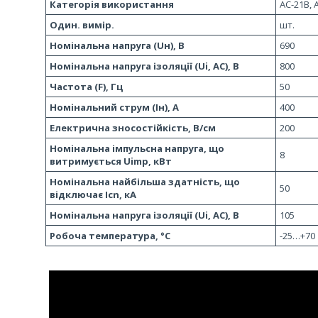
Категорія використання
AC-21B, 
Один. вимір.
шт.
Номінальна напруга (Uн), В
690
Номінальна напруга ізоляції (Ui, AC), В
800
Частота (F), Гц
50
Номінальний струм (Iн), А
400
Електрична зносостійкість, В/см
200
Номінальна імпульсна напруга, що
8
витримується Uimp, кВт
Номінальна найбільша здатність, що
50
відключає Icn, кА
Номінальна напруга ізоляції (Ui, AC), В
105
Робоча температура, °C
-25…+70