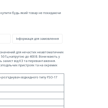
е купити будь-який товар не покидаючи
Інформація для замовлення
значений для нечастих неавтоматичних
50 Гц напругою до 400 В. Вони мають у
ть захист від КЗ та перевантаження.
озподільчих пристроях та на окремих
-роз'єднувач відкидного типу FSO-17